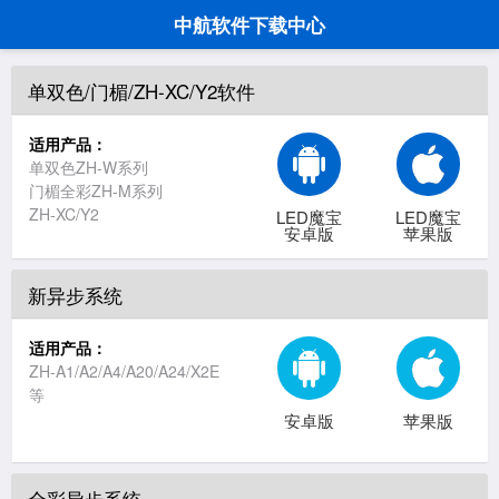
中航软件下载中心
单双色/门楣/ZH-XC/Y2软件
适用产品：
单双色ZH-W系列
门楣全彩ZH-M系列
ZH-XC/Y2
LED魔宝
LED魔宝
安卓版
苹果版
新异步系统
适用产品：
ZH-A1/A2/A4/A20/A24/X2E
等
安卓版
苹果版
全彩异步系统