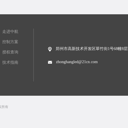
走进中航
控制方案
郑州市高新技术开发区翠竹街1号68幢8层
授权查询
zhonghangled@21cn.com
技术指南
 版权所有