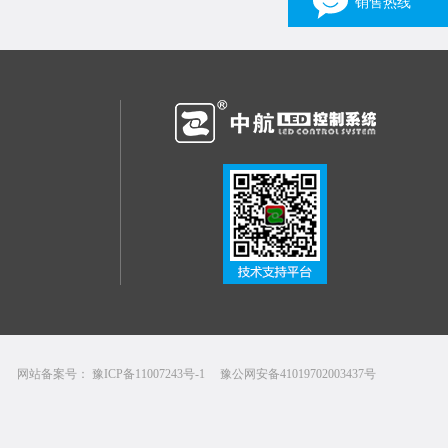
销售热线
销售一部
3162316903
15038030316 张伟
销售二部
1163310196
13949094233 刘先生
销售三部
446452702
13523598372 张生
销售四部
344275982
13346958092 张亮光
×
网站备案号：
豫ICP备11007243号-1
豫公网安备41019702003437号