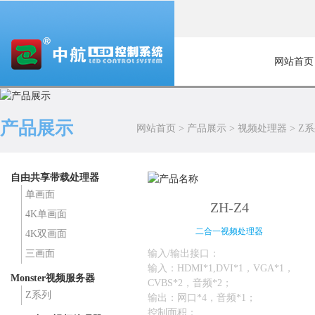
网站首页
产品展示
网站首页
>
产品展示
>
视频处理器
>
Z
自由共享带载处理器
单画面
ZH-Z4
4K单画面
二合一视频处理器
4K双画面
输入/输出接口：
三画面
输入：HDMI*1,DVI*1，VGA*1，
Monster视频服务器
CVBS*2，音频*2；
Z系列
输出：网口*4，音频*1；
控制面积：